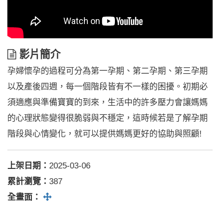
影
影片簡介
片
孕婦懷孕的過程可分為第一孕期、第二孕期、第三孕期
簡
介
以及產後四週，每一個階段皆有不一樣的困擾。初期必
須適應與準備寶寶的到來，生活中的許多壓力會讓媽媽
的心理狀態變得很脆弱與不穩定，這時候若是了解孕期
階段與心情變化，就可以提供媽媽更好的協助與照顧!
上架日期：
2025-03-06
累計瀏覽：
387
全螢幕
全畫面：