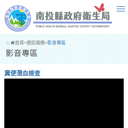
跳到主要內容區塊
:::
首頁
>
便民服務
>
影音專區
影音專區
糞便潛血檢查