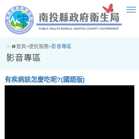
跳到主要內容區塊
:::
首頁
>
便民服務
>
影音專區
影音專區
有疾病該怎麼吃呢?(國語版)