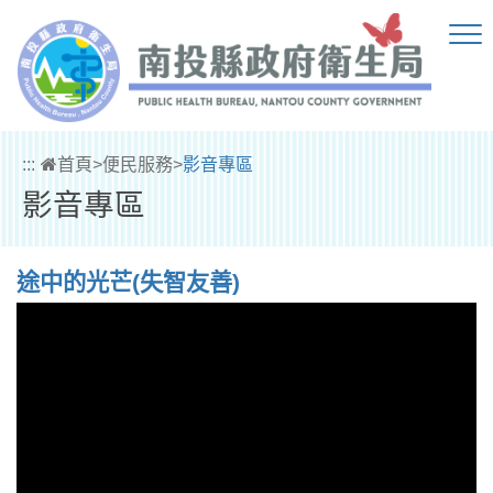
跳到主要內容區塊
:::
首頁
>
便民服務
>
影音專區
影音專區
途中的光芒(失智友善)