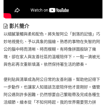
影
影片簡介
片
以細膩筆觸與柔和配色，將失智阿公「剝落的記憶」巧
簡
介
妙地視覺化、予以具象的描繪。熟悉的事物在失智的阿
公的腦中時而清晰、時而模糊，有時像拼圖般缺了幾
塊，卻在家人與友善社區的溫暖陪伴下，一點一滴被光
與色彩再次重新填滿，依然保持著生活的節奏。
便利貼與清單成為阿公日常的友善利器，幫助他記得下
一步動作，也讓家人知道該怎麼陪伴他才是剛好。儘管
阿公遇到許多困難，仍然想要自己繫鞋帶及完成各種生
活細節。繪本從「不知何時起，我的世界需要努力拼