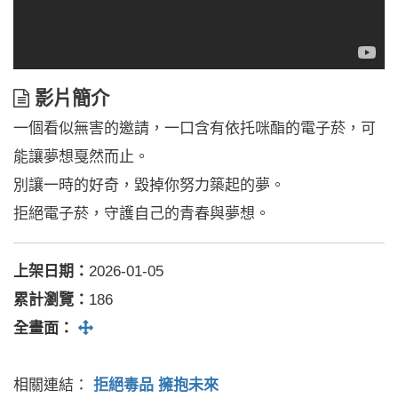
影
影片簡介
片
一個看似無害的邀請，一口含有依托咪酯的電子菸，可
簡
介
能讓夢想戛然而止。
別讓一時的好奇，毀掉你努力築起的夢。
拒絕電子菸，守護自己的青春與夢想。
上架日期：
2026-01-05
累計瀏覽：
186
全螢幕
全畫面：
相關連結：
拒絕毒品 擁抱未來