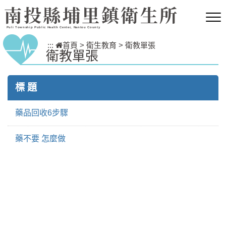
跳到主要內容區塊
南投縣埔里鎮衛生所
Puli Township Public Health Center, Nantou County
:::
首頁
>
衛生教育
>
衛教單張
衛教單張
標 題
藥品回收6步驟
藥不要 怎麼做