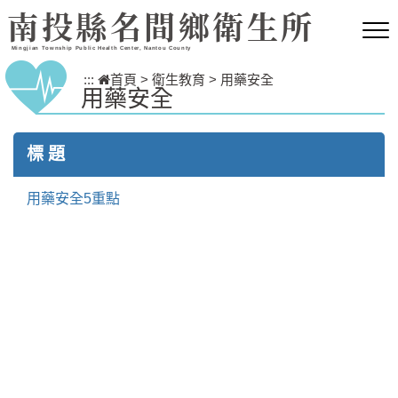
跳到主要內容區塊
南投縣名間鄉衛生所
Mingjian Township Public Health Center, Nantou County
:::
首頁
>
衛生教育
>
用藥安全
用藥安全
標 題
用藥安全5重點