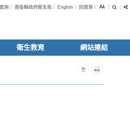
字級
查詢
｜
南投縣政府衛生局
｜
English
｜
回首頁
｜
｜
｜
搜尋
衛生教育
網站連結
列印
24409