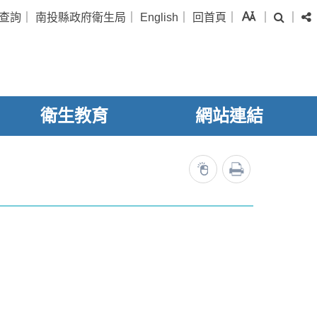
字級
查詢
｜
南投縣政府衛生局
｜
English
｜
回首頁
｜
｜
｜
搜尋
衛生教育
網站連結
列印
24423