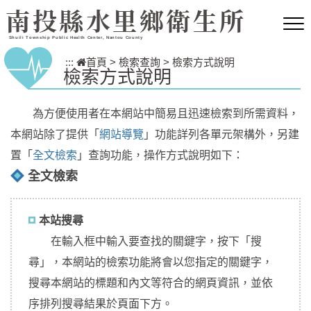
跳到主要內容區塊
南投縣水里鄉衛生所
Shuili Township Public Health Center, Nantou County
:::
首頁
>
檢索查詢
>
檢索方式說明
檢索方式說明
為方便使用者在本網站中簡易且迅速檢索到所需資料，
本網站除了提供「
網站導覽
」功能詳列各單元架構外，另建
置「
全文檢索
」查詢功能，操作方式說明如下：
全文檢索
本站搜尋
在輸入框中輸入要查找的關鍵字，按下「搜
尋」，本網站的檢索功能將會以您指定的關鍵字，
搜尋本網站的標題和內文等符合的網頁資訊，並依
序排列搜尋結果於頁面下方。