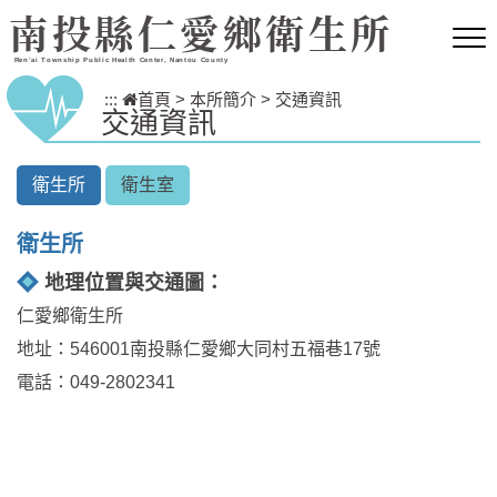
跳到主要內容區塊
南投縣仁愛鄉衛生所
Ren’ai Township Public Health Center, Nantou County
:::
首頁
>
本所簡介
>
交通資訊
交通資訊
衛生所
衛生室
衛生所
地理位置與交通圖：
仁愛鄉衛生所
地址：546001南投縣仁愛鄉大同村五福巷17號
電話：049-2802341