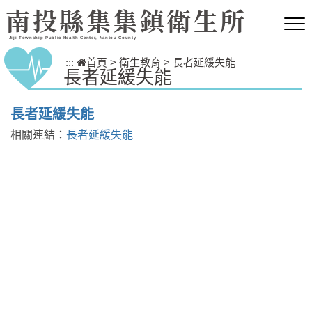
跳到主要內容區塊
南投縣集集鎮衛生所
Jiji Township Public Health Center, Nantou County
:::
首頁
>
衛生教育
>
長者延緩失能
長者延緩失能
長者延緩失能
相關連結：
長者延緩失能