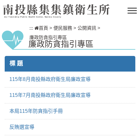
跳到主要內容區塊
南投縣集集鎮衛生所
Jiji Township Public Health Center, Nantou County
:::
首頁
>
便民服務
>
公開資訊
>
廉政防貪指引專區
廉政防貪指引專區
標 題
115年8月南投縣政府衛生局廉政宣導
115年7月南投縣政府衛生局廉政宣導
本局115年防貪指引手冊
反賄選宣導