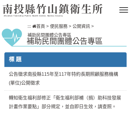
跳到主要內容區塊
南投縣竹山鎮衛生所
Zhushan Township Public Health Center, Nantou County
:::
首頁
>
便民服務
>
公開資訊
>
補助民間團體公告專區
補助民間團體公告專區
標 題
公告徵求南投縣115年至117年特約長期照顧服務機構
(單位)公開徵求
轉知衛生福利部修正「衛生福利部補（捐）助科技發展
計畫作業要點」部分規定，並自即日生效，請查照。