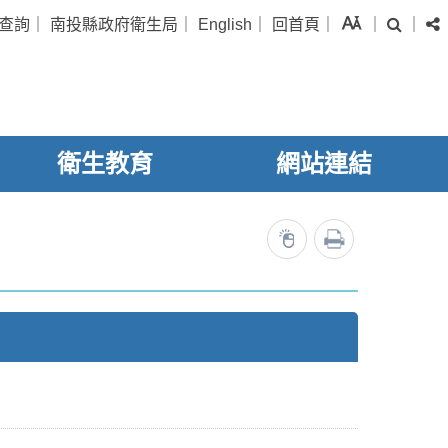
字級
查詢
｜
南投縣政府衛生局
｜
English
｜
回首頁
｜
｜
｜
搜尋
衛生教育
網站連結
列印
3545