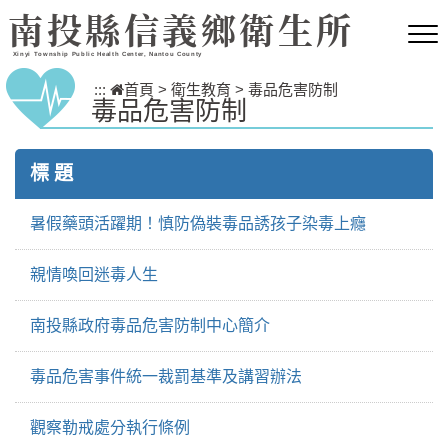
跳到主要內容區塊
南投縣信義鄉衛生所
Xinyi Township Public Health Center, Nantou County
:::
首頁
>
衛生教育
>
毒品危害防制
毒品危害防制
標 題
暑假藥頭活躍期！慎防偽裝毒品誘孩子染毒上癮
親情喚回迷毒人生
南投縣政府毒品危害防制中心簡介
毒品危害事件統一裁罰基準及講習辦法
觀察勒戒處分執行條例