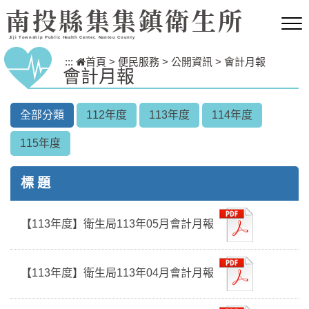
跳到主要內容區塊
南投縣集集鎮衛生所
Jiji Township Public Health Center, Nantou County
:::
首頁
>
便民服務
>
公開資訊
>
會計月報
會計月報
全部分類
112年度
113年度
114年度
115年度
標 題
【113年度】衛生局113年05月會計月報
【113年度】衛生局113年04月會計月報