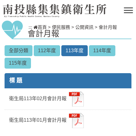
跳到主要內容區塊
南投縣集集鎮衛生所
Jiji Township Public Health Center, Nantou County
:::
首頁
>
便民服務
>
公開資訊
>
會計月報
會計月報
全部分類
112年度
113年度
114年度
115年度
標 題
衛生局113年02月會計月報
衛生局113年01月會計月報