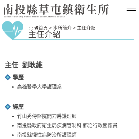
跳到主要內容區塊
南投縣草屯鎮衛生所
Caotun Township Public Health Center, Nantou County
:::
首頁
>
本所簡介
>
主任介紹
主任介紹
主任 劉耿維
學歷
高雄醫學大學護理系
經歷
竹山秀傳醫院開刀房護理師
南投縣政府衛生局疾病管制科 都治行政關懷員
南投縣慢性病防治所護理師