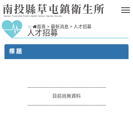
跳到主要內容區塊
南投縣草屯鎮衛生所
Caotun Township Public Health Center, Nantou County
:::
首頁
>
最新消息
>
人才招募
人才招募
標 題
-----------------------------------------------------
目前尚無資料
-----------------------------------------------------