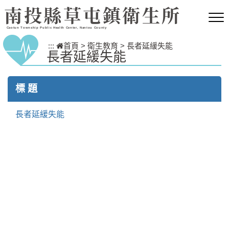
跳到主要內容區塊
南投縣草屯鎮衛生所
Caotun Township Public Health Center, Nantou County
:::
首頁
>
衛生教育
>
長者延緩失能
長者延緩失能
標 題
長者延緩失能