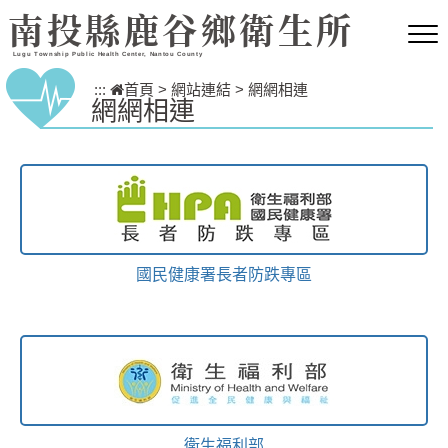
跳到主要內容區塊
南投縣鹿谷鄉衛生所
Lugu Township Public Health Center, Nantou County
:::
首頁
>
網站連結
>
網網相連
網網相連
國民健康署長者防跌專區
衛生福利部