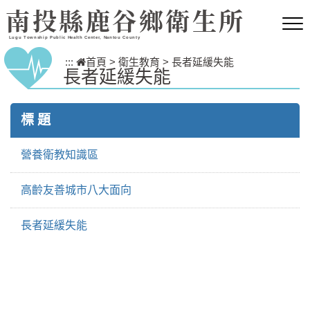
跳到主要內容區塊
南投縣鹿谷鄉衛生所
Lugu Township Public Health Center, Nantou County
:::
首頁
>
衛生教育
>
長者延緩失能
長者延緩失能
標 題
營養衛教知識區
高齡友善城市八大面向
長者延緩失能