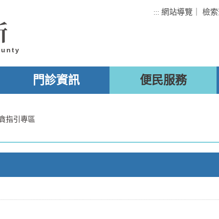
網站導覽
｜
檢索
:::
所
ounty
門診資訊
便民服務
貪指引專區