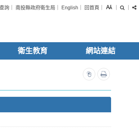
字級
查詢
｜
南投縣政府衛生局
｜
English
｜
回首頁
｜
｜
｜
搜尋
衛生教育
網站連結
列印
10547