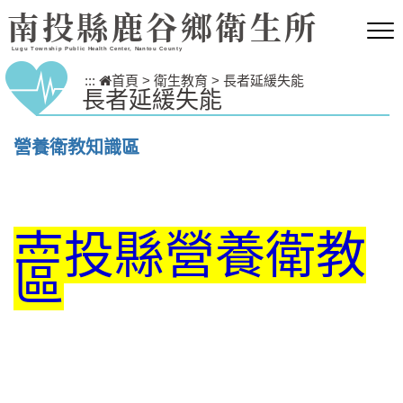
跳到主要內容區塊
南投縣鹿谷鄉衛生所
Lugu Township Public Health Center, Nantou County
:::
首頁
>
衛生教育
>
長者延緩失能
長者延緩失能
營養衛教知識區
南投縣營養衛教
區