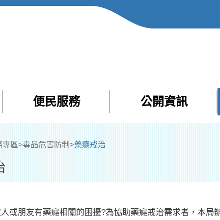
便民服務
公開資訊
Facebook
Yout
務專區
>
毒品危害防制
>
藥癮戒治
治
或朋友有藥癮相關的困擾?為協助藥癮戒治需求者，本局