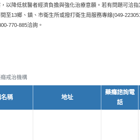
案，以降低就醫者經濟負擔與強化治療意願。若有問題可洽指
至13鄉、鎮、市衛生所或撥打衛生局服務專線(049-22305
0-770-885洽詢。
藥癮戒治機構
藥癮諮詢電
構名稱
地址
話