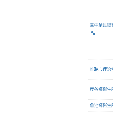
臺中榮民總
唯聆心理治
鹿谷鄉衛生
魚池鄉衛生