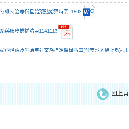
冬維持治療衛星給藥點給藥時間11503
給藥服務機構清單1141113
礙症治療及生活重建業務指定機構名單(含美沙冬給藥點)-114.1
回上頁