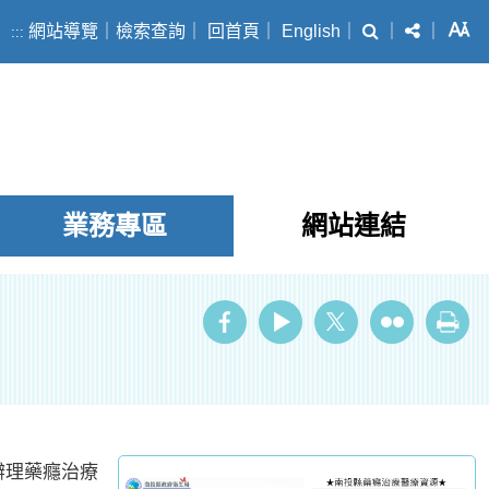
搜尋
分享
字
網站導覽
｜
檢索查詢
｜
回首頁
｜
English
｜
｜
｜
:::
業務專區
網站連結
ube
Twitter
Flickr
列印
辦理藥癮治療