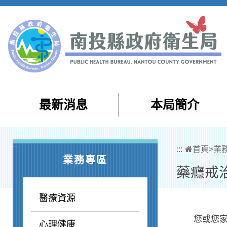
跳到主要內容區塊
最新消息
本局簡介
:::
:::
首頁
>
業
業務專區
藥癮戒
醫療資源
您或您家人
心理健康