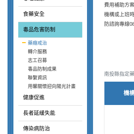
費用補助方
食藥安全
機構或上班時間
防諮詢專線080
毒品危害防制
藥癮戒治
轉介服務
志工召募
毒品防制成果
南投縣指定
聯繫資訊
用馨關懷迎向陽光計畫
機
健康促進
長者延緩失能
傳染病防治