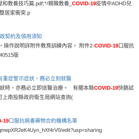
壓和教養技巧篇.pdf;*/親職教養_
COVID-19
疫情中ADHD兒
整居家衝突.p
政契約及領用須知
料 ，操作說明詳附件教育訓練內容。 附件2-
COVID-19
口服抗
0515版
如有重症警示症狀，務必立刻就醫
症狀時，亦務必立即送醫治療。 有關本縣
COVID-19
快篩試
可上南投縣政府衛生局網站查詢(
-19
口服抗病毒藥物合約機構名單
kgmepXR2eK4Uyn_hXf4rV0/edit?usp=sharing