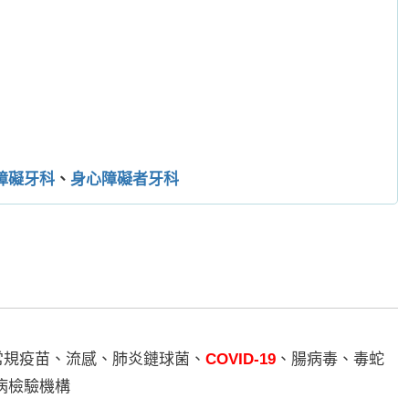
障礙牙科
、
身心障礙者牙科
兒常規疫苗、流感、肺炎鏈球菌、
COVID-19
、腸病毒、毒蛇
病檢驗機構