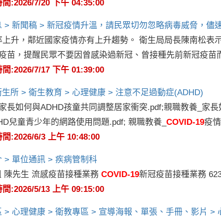
2026/7/20 下午 04:35:00
 > 新聞稿 > 新冠疫情升溫，請民眾切勿忽略病毒威脅，
率上升，鄰近國家疫情亦有上升趨勢。 衛生局局長陳南松表示
疫苗，提醒民眾不要因曾感染過新冠、曾接種先前新冠疫苗
2026/7/17 下午 01:39:00
生所 > 衛生教育 > 心理健康 > 注意不足過動症(ADHD)
家長如何與ADHD孩童共同調整居家衝突.pdf;親職教養_家長
HD兒童青少年的網路使用問題.pdf; 親職教養_
COVID-19
疫情
2026/6/3 上午 10:48:00
 > 單位通訊 > 疾病管制科
小姐 陳先生 流感疫苗接種業務
COVID-19
新冠疫苗接種業務 623 6
2026/5/13 上午 09:15:00
 > 心理健康 > 衛教專區 > 宣導海報、單張、手冊、影片 > 