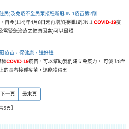
歲原住民)及免疫不全民眾接種新冠JN.1疫苗第2劑
今(114)年4月8日起再增加接種1劑JN.1
COVID-19
疫
國及需緊急治療之健康因素)可以最短
冠疫苗，保健康，送好禮
接種
COVID-19
疫苗，可以幫助我們建立免疫力， 可減少8至
以上的長者接種疫苗，還能獲得五
下一頁
最末頁
共5頁】