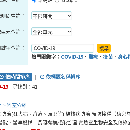
依類別查詢︰
本網站
Google
依時間查詢︰
依單元查詢︰
關鍵字查詢：
熱門關鍵字：
COVID-19
、
醫療
、
疫苗
、
身心
依時間排序
|
依標題名稱排序
-19
尋找到：41
 > 科室介紹
病防治(狂犬病、疥瘡、頭蝨等) 結核病防治 預防接種（幼
 醫院、醫事機構、長照機構感染管理 實驗室生物安全及傳染