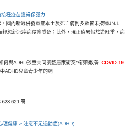
儘速接種疫苗獲得保護力
，國內新冠併發重症本土及死亡病例多數皆未接種JN.1
而輕忽新冠疾病侵襲威脅；此外，現正值暑假旅遊旺季，病
如何與ADHD孩童共同調整居家衝突*/親職教養_
COVID-19
中ADHD兒童青少年的網
28 629 簡
心理健康 > 注意不足過動症(ADHD)