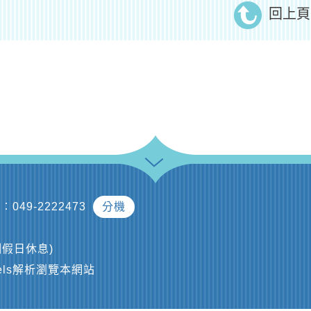
回上頁
︰049-2222473
分機
及例假日休息)
ixels解析瀏覽本網站