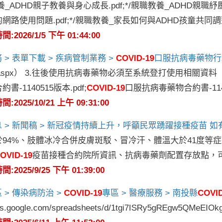
教養_ADHD親子教養與身心成長.pdf;*/親職教養_ADHD親職紓
網路使用問題.pdf;*/親職教養_家長如何與ADHD孩童共同調
2026/1/5 下午 01:44:00
 > 表單下載 > 疾病管制業務 >
COVID-19
口服抗病毒藥物行
00aspx） 3.往後使用抗病毒藥物必須至系統登打使用相關資
書-1140515版本.pdf;
COVID-19
口服抗病毒藥物合約書-114
2025/10/21 上午 09:31:00
 > 新聞稿 > 新冠疫情持續上升，呼籲民眾踴躍接種疫苗 
於94%、肢體冰冷合併皮膚斑駁、冒冷汗、體溫大於41度等
OVID-19
疫苗接種合約院所資訊、抗病毒藥劑配置存放點，
2025/9/25 下午 01:39:00
 > 傳染病防治 >
COVID-19
專區 > 醫療服務 > 南投縣
COVID
ocs.google.com/spreadsheets/d/1tgi7ISRy5gREgw5QMeEIO