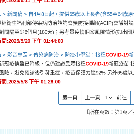
2025/6/11 上午 11:52:00
 > 新聞稿 > 自4月8日起，提供65歲以上長者(含55至64
經衛生福利部傳染病防治諮詢會預防接種組(ACIP)會議討論，自
劑間隔至少6個月(180天)；另考量疫情個案風險情形(如出
2025/5/20 下午 01:44:00
 > 影音專區 > 傳染病防治 > 防疫小學堂：接種
COVID-19
新
新冠疫情雖已降級，但仍建議民眾接種
COVID-19
新冠疫苗 
風險，避免確診後引發重症，疫苗保護力達92% 另外65歲
2025/5/8 下午 01:26:00
前往頁
第一頁
上一頁
前往
【所在頁數：第1頁／