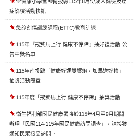
頂
💚健康小學堂📢南投縣115年8月份成人健檢及癌
症篩檢活動快訊
置
頂
急診創傷訓練課程(ETTC)教育訓練
置
頂
115年『戒菸馬上行 健康不停蹄』抽好禮活動-公
告中獎名單
置
頂
115年南投縣「健康好運雙響炮，加馬送好禮」
抽獎活動簡章
置
頂
115年度「戒菸馬上行 健康不停蹄」抽獎活動
置
頂
衛生福利部國民健康署將於115年4月至9月期間
辦理「民國114-115年國民健康訪問調查」，請接獲
通知民眾接受訪問。