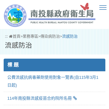
跳到主要內容區塊
:::
首頁
>
業務專區
>
傳染病防治
>
流感防治
流感防治
標 題
公費流感抗病毒藥劑使用對象一覽表(自115年3月1
日起)
114年南投縣流感疫苗合約院所名冊