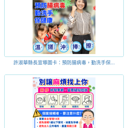
許淑華縣長宣導圖卡：預防腸病毒，勤洗手保...