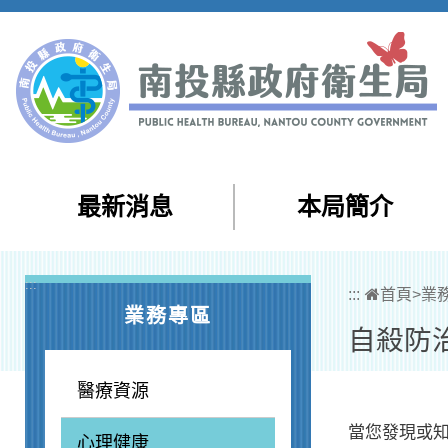
跳到主要內容區塊
最新消息
本局簡介
:::
:::
首頁
>
業
業務專區
自殺防
醫療資源
當您發現或
心理健康