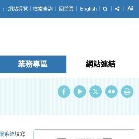
搜尋
分享
字
網站導覽
｜
檢索查詢
｜
回首頁
｜
English
｜
｜
｜
:::
業務專區
網站連結
ube
Twitter
Flickr
列印
報系統
填寫