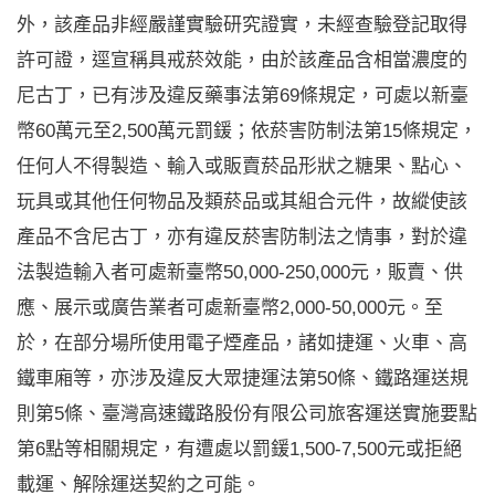
外，該產品非經嚴謹實驗研究證實，未經查驗登記取得
許可證，逕宣稱具戒菸效能，由於該產品含相當濃度的
尼古丁，已有涉及違反藥事法第69條規定，可處以新臺
幣60萬元至2,500萬元罰鍰；依菸害防制法第15條規定，
任何人不得製造、輸入或販賣菸品形狀之糖果、點心、
玩具或其他任何物品及類菸品或其組合元件，故縱使該
產品不含尼古丁，亦有違反菸害防制法之情事，對於違
法製造輸入者可處新臺幣50,000-250,000元，販賣、供
應、展示或廣告業者可處新臺幣2,000-50,000元。至
於，在部分場所使用電子煙產品，諸如捷運、火車、高
鐵車廂等，亦涉及違反大眾捷運法第50條、鐵路運送規
則第5條、臺灣高速鐵路股份有限公司旅客運送實施要點
第6點等相關規定，有遭處以罰鍰1,500-7,500元或拒絕
載運、解除運送契約之可能。