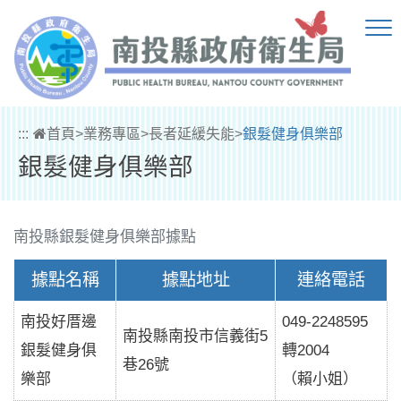
跳到主要內容區塊
:::
首頁
>
業務專區
>
長者延緩失能
>
銀髮健身俱樂部
銀髮健身俱樂部
南投縣銀髮健身俱樂部據點
據點名稱
據點地址
連絡電話
南投好厝邊
049-2248595
南投縣南投市信義街5
銀髮健身俱
轉2004
巷26號
樂部
（賴小姐）