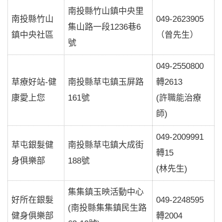
南投縣竹山鎮中央里
南投縣竹山
049-2623905
集山路一段1236巷6
鎮中央社區
（曾先生）
號
049-2550800
草療好站-健
南投縣草屯鎮玉屏路
轉2613
康愛上您
161號
(許職能治療
師)
049-2009991
草屯銀髮健
南投縣草屯鎮大成街
轉15
身俱樂部
188號
(林先生)
集集鎮玉映活動中心
好所在銀髮
049-2248595
(南投縣集集鎮民生路
健身俱樂部
轉2004