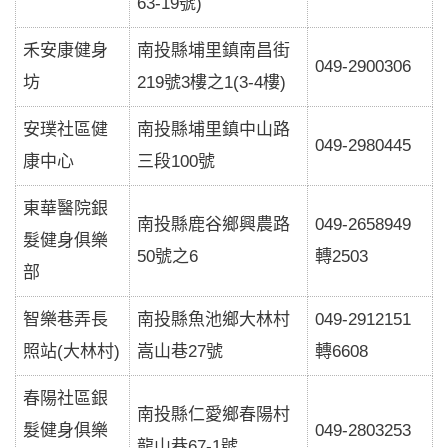
63-19號)
禾安康健身
南投縣埔里鎮南昌街
049-2900306
坊
219號3樓之1(3-4樓)
安璞社區健
南投縣埔里鎮中山路
049-2980445
康中心
三段100號
東華醫院銀
南投縣鹿谷鄉興農路
049-2658949
髮健身俱樂
50號之6
轉2503
部
智樂巷弄長
南投縣魚池鄉大林村
049-2912151
照站(大林村)
嵩山巷27號
轉6608
春陽社區銀
南投縣仁愛鄉春陽村
髮健身俱樂
049-2803253
龍山巷67-1號