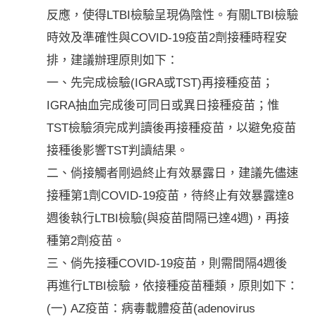
反應，使得LTBI檢驗呈現偽陰性。有關LTBI檢驗
時效及準確性與COVID-19疫苗2劑接種時程安
排，建議辦理原則如下：
一、先完成檢驗(IGRA或TST)再接種疫苗；
IGRA抽血完成後可同日或異日接種疫苗；惟
TST檢驗須完成判讀後再接種疫苗，以避免疫苗
接種後影響TST判讀結果。
二、倘接觸者剛過終止有效暴露日，建議先儘速
接種第1劑COVID-19疫苗，待終止有效暴露達8
週後執行LTBI檢驗(與疫苗間隔已達4週)，再接
種第2劑疫苗。
三、倘先接種COVID-19疫苗，則需間隔4週後
再進行LTBI檢驗，依接種疫苗種類，原則如下：
(一) AZ疫苗：病毒載體疫苗(adenovirus