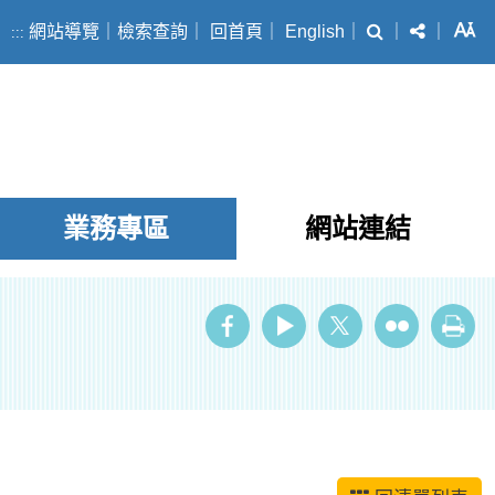
搜尋
分享
字
網站導覽
｜
檢索查詢
｜
回首頁
｜
English
｜
｜
｜
:::
業務專區
網站連結
ube
Twitter
Flickr
列印