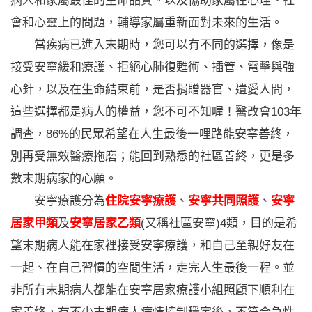
病人和家屬最佳的生命品質。以及協助家屬在心理、社
會和心靈上的問題，輔導家屬重新面對未來的生活。
當疾病已進入末期時，您可以有不同的選擇，像是
接受安寧緩和療護、拒絕心肺復甦術、插管、電擊與強
心針，以及在生命結束前，是否捐贈器官、遺愛人間，
這些選擇都是病人的權益，您不可不知喔！醫改會103年
調查，86%的民眾希望在人生最後一哩路能安寧善終，
別再受無效醫療拖磨；能回到熟悉的社區善終，更是多
數末期病家的心願。
安寧療護分為
住院安寧療護
、
安寧共同照護
、
安寧
居家甲類
及
安寧居家乙類
(又稱社區安寧)4類，目的是希
望末期病人能在家裡接受安寧療護，和自己至親好友在
一起、在自己習慣的空間生活，走完人生最後一程。並
非所有末期病人都能在安寧居家療護小組照顧下順利在