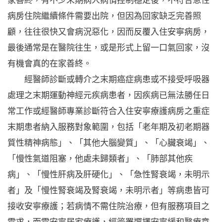
家善終，有不少末期病人病情控制穩定後，不符合急性
病房住院繼續條件需要出院，但因為回家缺乏完善照
顧，往往很快又會病況惡化，因而反覆入住安寧病房，
最後通常是在醫院往生，或是形式上留一口氣回家，沒
有機會真的在家善終。
經醫師診斷或轉介之末期癌症病患或不接受呼吸器
處理之末期運動神經元疾病患者，因疾病已無法勝任日
常工作或經醫師專業診斷符合入住安寧療護病房之重症
末期患者納入服務對象範圍，包括「老年期及初老期器
質性精神病態」、「其他大腦變質」、「心臟衰竭」、
「慢性氣道阻塞，他處未歸類者」、「肺部其他疾
病」、「慢性肝病及肝硬化」、「急性腎衰竭，未明示
者」及「慢性腎衰竭及腎衰竭，未明示者」等病患皆可
接收安寧療護；若病情不需住院治療，但有服務項目之