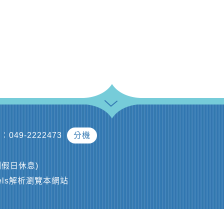
︰049-2222473
分機
及例假日休息)
ixels解析瀏覽本網站