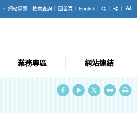
搜尋
分享
字
網站導覽
｜
檢索查詢
｜
回首頁
｜
English
｜
｜
｜
:::
業務專區
網站連結
ube
Twitter
Flickr
列印