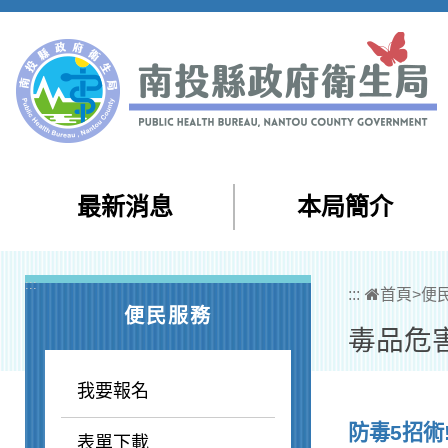
跳到主要內容區塊
最新消息
本局簡介
:::
:::
首頁
>
便
便民服務
毒品危
我要報名
防毒5招術
表單下載