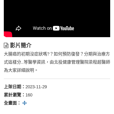
影
影片簡介
片
大腸癌的初期沒症狀嗎?？如何預防復發？分期與治療方
簡
介
式這樣分..等醫學資訊，由北投健康管理醫院梁程超醫師
為大家詳細說明。
上架日期：
2023-11-29
累計瀏覽：
160
全螢幕
全畫面：