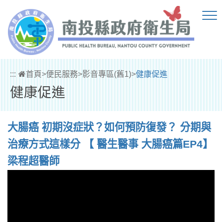
跳到主要內容區塊
:::
首頁
>
便民服務
>
影音專區(舊1)
>
健康促進
健康促進
大腸癌 初期沒症狀？如何預防復發？ 分期與
治療方式這樣分 【 醫生醫事 大腸癌篇EP4】
梁程超醫師