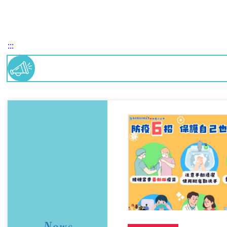
:::
人生
府衛生局毒品危害防制中心、新
毒癮、穩定就業，重新找回生活
構完善跨網絡支持系統，陪伴藥
 來自東南亞的新住民小邱（化
援及情緒低落下，她逐漸接觸毒
閡、缺乏親友支持及經濟壓力，