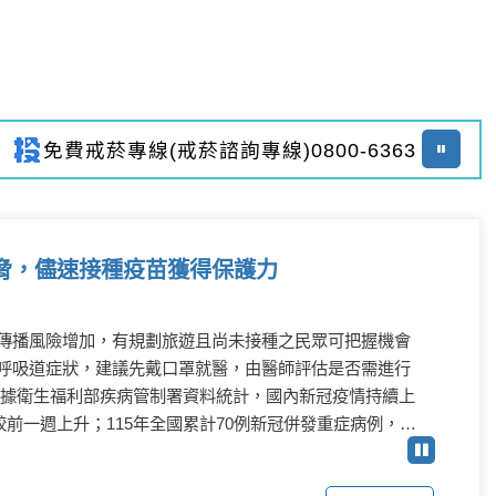
免費戒菸專線(戒菸諮詢專線)0800-636363~南投
脅，儘速接種疫苗獲得保護力
傳播風險增加，有規劃旅遊且尚未接種之民眾可把握機會
呼吸道症狀，建議先戴口罩就醫，由醫師評估是否需進行
1人次，較前一週上升；115年全國累計70例新冠併發重症病例，其
症病例以65歲以上長者及具慢性病史者為多，9成以上未接
種JN.1疫苗。全球近期新冠病毒陽性率上升，鄰近國家疫情亦有上升趨勢。 衛生局局長陳...