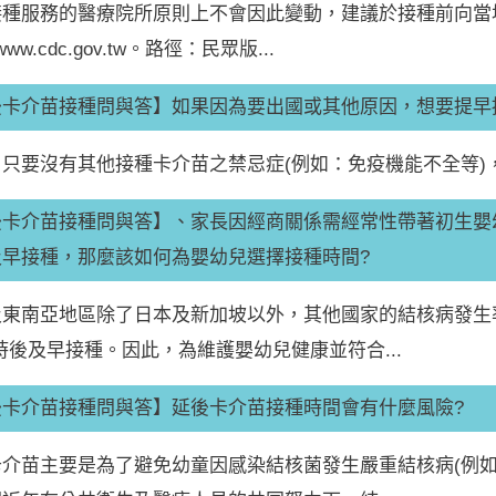
接種服務的醫療院所原則上不會因此變動，建議於接種前向當地
//www.cdc.gov.tw。路徑：民眾版...
後卡介苗接種問與答】如果因為要出國或其他原因，想要提早
只要沒有其他接種卡介苗之禁忌症(例如：免疫機能不全等)
卡介苗接種問與答】、家長因經商關係需經常性帶著初生嬰幼
及早接種，那麼該如何為嬰幼兒選擇接種時間?
及東南亞地區除了日本及新加坡以外，其他國家的結核病發生
小時後及早接種。因此，為維護嬰幼兒健康並符合...
後卡介苗接種問與答】延後卡介苗接種時間會有什麼風險?
卡介苗主要是為了避免幼童因感染結核菌發生嚴重結核病(例如