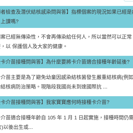
觸者檢查及潛伏結核感染問與答】指標個案的現況如果已經是痰
上課嗎?
個案已經無傳染性，不會再傳染給任何人，所以當然可以正常
，以 保護個人及大家的健康。
後卡介苗接種問與答】為什麼要將卡介苗適合接種年齡延後?
卡介苗主要是為了避免幼童因感染結核菌發生嚴重結核病(例如
結核病防治策略。現階段我國尚未到達國際抗 ...
後卡介苗接種問與答】我家寶寶應何時接種卡介苗?
介苗適合接種年齡自 105 年 1 月 1 日起實施，接種時間仍需
含)以後出生或...