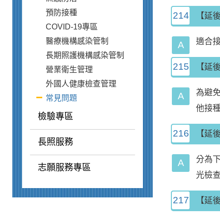
預防接種
214
【延後
COVID-19專區
醫療機構感染管制
適合接
長期照護機構感染管制
215
【延後
營業衛生管理
外國人健康檢查管理
為避免
常見問題
他接種
檢驗專區
216
【延
長照服務
分為下
志願服務專區
光檢查
217
【延