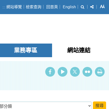
搜尋
分享
字
網站導覽
｜
檢索查詢
｜
回首頁
｜
English
｜
｜
｜
:::
業務專區
網站連結
ube
Twitter
Flickr
列印
類項目