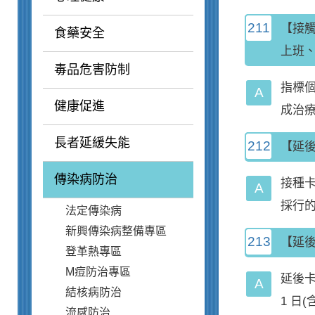
211
【接
食藥安全
上班、
毒品危害防制
指標
健康促進
成治療
長者延緩失能
212
【延
傳染病防治
接種
採行的
法定傳染病
新興傳染病整備專區
213
【延
登革熱專區
M痘防治專區
延後卡
結核病防治
1 日(
流感防治