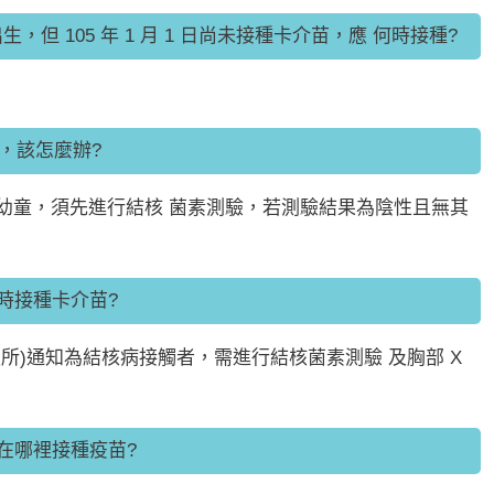
，但 105 年 1 月 1 日尚未接種卡介苗，應 何時接種?
，該怎麼辦?
之幼童，須先進行結核 菌素測驗，若測驗結果為陰性且無其
時接種卡介苗?
衛生所)通知為結核病接觸者，需進行結核菌素測驗 及胸部 X
在哪裡接種疫苗?