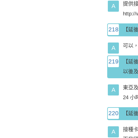
提供
http:
218
【延
可以，
219
【延後
以後
東亞
24 
220
【延
接種