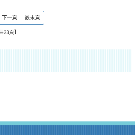
下一頁
最末頁
共23頁】