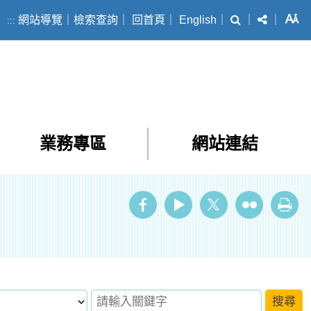
搜尋
分享
字
網站導覽
｜
檢索查詢
｜
回首頁
｜
English
｜
｜
｜
:::
業務專區
網站連結
ube
Twitter
Flickr
列印
請輸入關鍵字