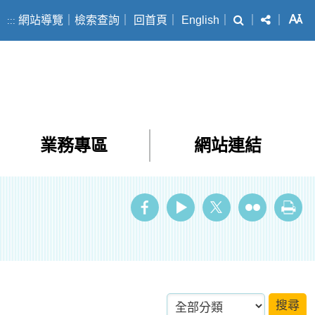
搜尋
分享
字
網站導覽
｜
檢索查詢
｜
回首頁
｜
English
｜
｜
｜
:::
業務專區
網站連結
ube
Twitter
Flickr
列印
分類項目