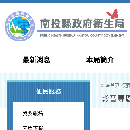
跳到主要內容區塊
最新消息
本局簡介
:::
:::
首頁
>
便
便民服務
影音專
我要報名
表單下載